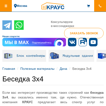
Перейти
Москва
к
основному
содержанию
Консультируем
в мессенджерах
ЗАКАЗАТЬ ЗВОНОК
Наши соцсети:
Блок контейнеры
Модульные здания
Главная
Полезные материалы
Дача
Беседка 3х4
Беседка 3х4
Если вас интересует производство таких строений как
беседка
3х4
, вы оказались именно там, где нужно. Отечественная
компания
КРАУС
предлагает весь спектр услуг по