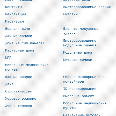
Контакты
Быстровозводимые здания
Рекламации
Бытовки
Партнерам
Всё для дачи
Блочные модульные
здания
Дачные домики
Быстровозводимые
Дома из сип панелей
модульные здания
Каркасные дома
Модульные дома
КПП
Щитовые домики
Мобильные медицинские
пункты
Важный вопрос
Сборно-разборные блок
контейнеры
Дача
3D моделирование
Строительство
Выезд на объект
Хорошее решение
Мобильные медицинские
Это интересно
пункты
Назначение бытовок