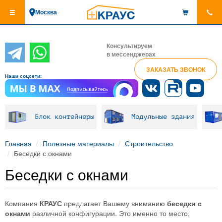
Перейти
Москва
к
основному
содержанию
Консультируем
в мессенджерах
ЗАКАЗАТЬ ЗВОНОК
Наши соцсети:
Блок контейнеры
Модульные здания
Главная
Полезные материалы
Строительство
Беседки с окнами
Беседки с окнами
Компания
КРАУС
предлагает Вашему вниманию
беседки с
окнами
различной конфигурации. Это именно то место,