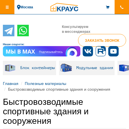
Перейти
Москва
к
основному
содержанию
Консультируем
в мессенджерах
ЗАКАЗАТЬ ЗВОНОК
Наши соцсети:
Блок контейнеры
Модульные здания
Главная
Полезные материалы
Быстровозводимые спортивные здания и сооружения
Быстровозводимые
спортивные здания и
сооружения