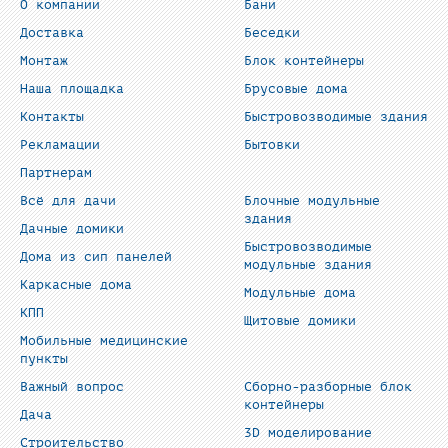
О компании
Бани
Доставка
Беседки
Монтаж
Блок контейнеры
Наша площадка
Брусовые дома
Контакты
Быстровозводимые здания
Рекламации
Бытовки
Партнерам
Всё для дачи
Блочные модульные
здания
Дачные домики
Быстровозводимые
Дома из сип панелей
модульные здания
Каркасные дома
Модульные дома
КПП
Щитовые домики
Мобильные медицинские
пункты
Важный вопрос
Сборно-разборные блок
контейнеры
Дача
3D моделирование
Строительство