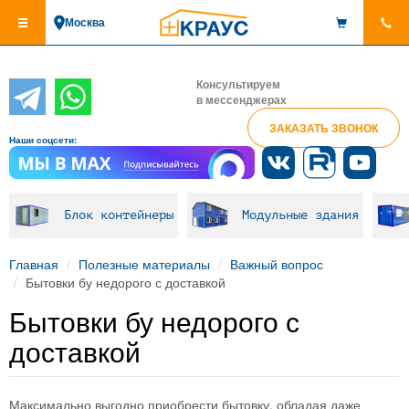
Перейти
Москва
к
основному
содержанию
Консультируем
в мессенджерах
ЗАКАЗАТЬ ЗВОНОК
Наши соцсети:
Блок контейнеры
Модульные здания
Главная
Полезные материалы
Важный вопрос
Бытовки бу недорого с доставкой
Бытовки бу недорого с
доставкой
Максимально выгодно приобрести бытовку, обладая даже