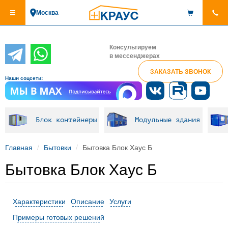
Перейти
Москва
к
основному
содержанию
Консультируем
в мессенджерах
ЗАКАЗАТЬ ЗВОНОК
Наши соцсети:
Блок контейнеры
Модульные здания
Главная
Бытовки
Бытовка Блок Хаус Б
Бытовка Блок Хаус Б
Характеристики
Описание
Услуги
Примеры готовых решений