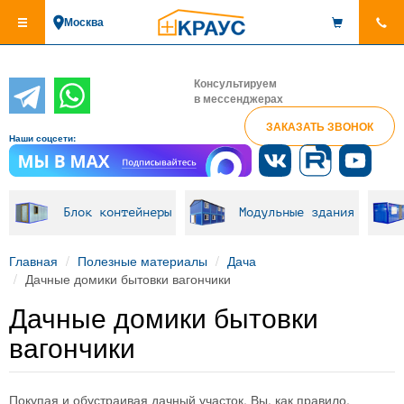
Перейти
Москва
к
основному
содержанию
Консультируем
в мессенджерах
ЗАКАЗАТЬ ЗВОНОК
Наши соцсети:
Блок контейнеры
Модульные здания
Главная
Полезные материалы
Дача
Дачные домики бытовки вагончики
Дачные домики бытовки
вагончики
Покупая и обустраивая дачный участок, Вы, как правило,