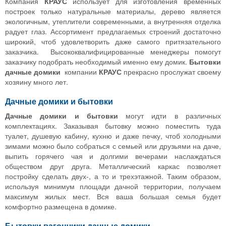
Компания
КРАУС
использует для изготовления временных
построек только натуральные материалы, дерево является
экологичным, утеплители современными, а внутренняя отделка
радует глаз. Ассортимент предлагаемых строений достаточно
широкий, чтоб удовлетворить даже самого притязательного
заказчика. Высококвалифицированные менеджеры помогут
заказчику подобрать необходимый именно ему домик.
Бытовки
дачные домики
компании
КРАУС
прекрасно прослужат своему
хозяину много лет.
Дачные домики и бытовки
Дачные домики и бытовки
могут идти в различных
комплектациях. Заказывая бытовку можно поместить туда
туалет, душевую кабину, кухню и даже печку, чтоб холодными
зимами можно было собраться с семьей или друзьями на даче,
выпить горячего чая и долгими вечерами наслаждаться
обществом друг друга. Металлический каркас позволяет
постройку сделать двух-, а то и трехэтажной. Таким образом,
используя минимум площади дачной территории, получаем
максимум жилых мест. Вся ваша большая семья будет
комфортно размещена в домике.
Бытовки вагончики дачные домики