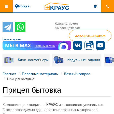
Перейти
Москва
к
основному
содержанию
Консультируем
в мессенджерах
ЗАКАЗАТЬ ЗВОНОК
Наши соцсети:
Блок контейнеры
Модульные здания
Главная
Полезные материалы
Важный вопрос
Прицеп бытовка
Прицеп бытовка
Компания производитель
КРАУС
изготавливает уникальные
быстровозводимые здания из качественных материалов.