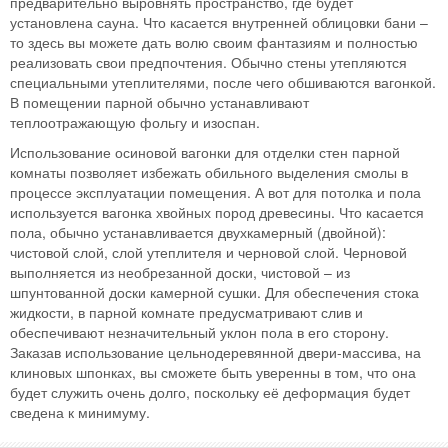
предварительно выровнять пространство, где будет
установлена сауна. Что касается внутренней облицовки бани –
то здесь вы можете дать волю своим фантазиям и полностью
реализовать свои предпочтения. Обычно стены утепляются
специальными утеплителями, после чего обшиваются вагонкой.
В помещении парной обычно устанавливают
теплоотражающую фольгу и изоспан.
Использование осиновой вагонки для отделки стен парной
комнаты позволяет избежать обильного выделения смолы в
процессе эксплуатации помещения. А вот для потолка и пола
используется вагонка хвойных пород древесины. Что касается
пола, обычно устанавливается двухкамерный (двойной):
чистовой слой, слой утеплителя и черновой слой. Черновой
выполняется из необрезанной доски, чистовой – из
шпунтованной доски камерной сушки. Для обеспечения стока
жидкости, в парной комнате предусматривают слив и
обеспечивают незначительный уклон пола в его сторону.
Заказав использование цельнодеревянной двери-массива, на
клиновых шпонках, вы сможете быть уверенны в том, что она
будет служить очень долго, поскольку её деформация будет
сведена к минимуму.