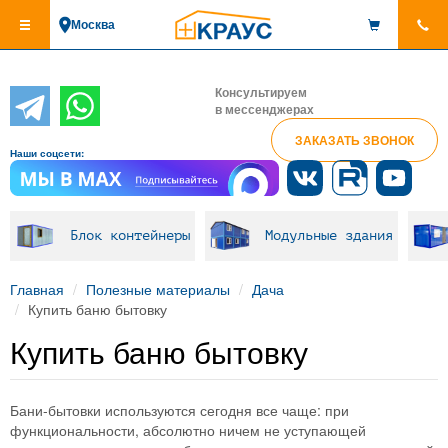
Перейти
Москва
к
основному
содержанию
Консультируем
в мессенджерах
ЗАКАЗАТЬ ЗВОНОК
Наши соцсети:
Блок контейнеры
Модульные здания
Главная
Полезные материалы
Дача
Купить баню бытовку
Купить баню бытовку
Бани-бытовки используются сегодня все чаще: при
функциональности, абсолютно ничем не уступающей