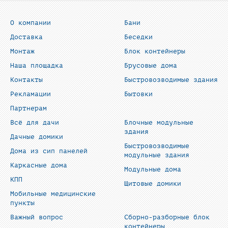
О компании
Бани
Доставка
Беседки
Монтаж
Блок контейнеры
Наша площадка
Брусовые дома
Контакты
Быстровозводимые здания
Рекламации
Бытовки
Партнерам
Всё для дачи
Блочные модульные
здания
Дачные домики
Быстровозводимые
Дома из сип панелей
модульные здания
Каркасные дома
Модульные дома
КПП
Щитовые домики
Мобильные медицинские
пункты
Важный вопрос
Сборно-разборные блок
контейнеры