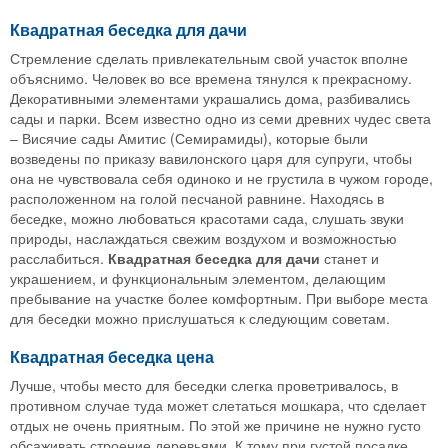
Квадратная беседка для дачи
Стремление сделать привлекательным свой участок вполне
объяснимо. Человек во все времена тянулся к прекрасному.
Декоративными элементами украшались дома, разбивались
сады и парки. Всем известно одно из семи древних чудес света
– Висячие сады Амитис (Семирамиды), которые были
возведены по приказу вавилонского царя для супруги, чтобы
она не чувствовала себя одиноко и не грустила в чужом городе,
расположенном на голой песчаной равнине. Находясь в
беседке, можно любоваться красотами сада, слушать звуки
природы, наслаждаться свежим воздухом и возможностью
расслабиться.
Квадратная беседка для дачи
станет и
украшением, и функциональным элементом, делающим
пребывание на участке более комфортным. При выборе места
для беседки можно прислушаться к следующим советам.
Квадратная беседка цена
Лучше, чтобы место для беседки слегка проветривалось, в
противном случае туда может слетаться мошкара, что сделает
отдых не очень приятным. По этой же причине не нужно густо
обсаживать строение деревьями. К тому при густой посадке