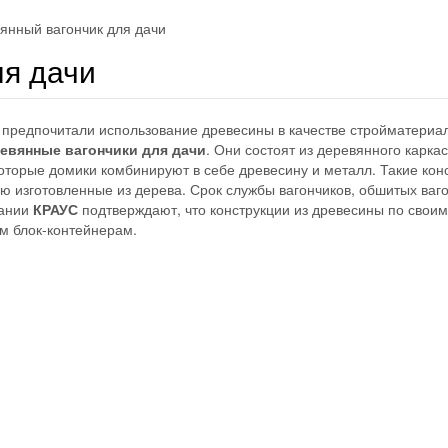
янный вагончик для дачи
ля дачи
а предпочитали использование древесины в качестве стройматериа
евянные вагончики для дачи
. Они состоят из деревянного каркас
торые домики комбинируют в себе древесину и металл. Такие кон
ю изготовленные из дерева. Срок службы вагончиков, обшитых ваг
пании
КРАУС
подтверждают, что конструкции из древесины по своим
м блок-контейнерам.