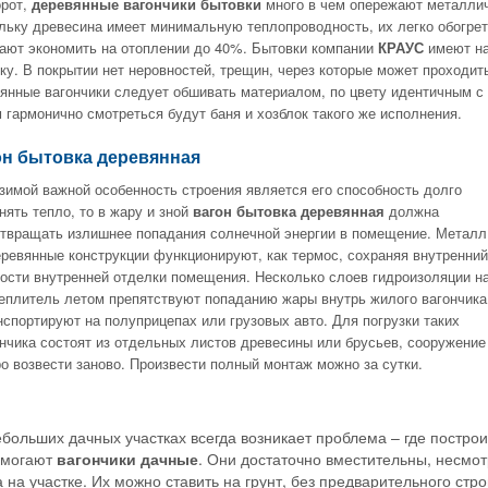
орот,
деревянные вагончики бытовки
много в чем опережают металлич
льку древесина имеет минимальную теплопроводность, их легко обогре
ают экономить на отоплении до 40%. Бытовки компании
КРАУС
имеют на
ку. В покрытии нет неровностей, трещин, через которые может проходит
янные вагончики следует обшивать материалом, по цвету идентичным с 
 гармонично смотреться будут баня и хозблок такого же исполнения.
он бытовка деревянная
зимой важной особенность строения является его способность долго
нять тепло, то в жару и зной
вагон бытовка деревянная
должна
твращать излишнее попадания солнечной энергии в помещение. Металл
ревянные конструкции функционируют, как термос, сохраняя внутренний
ости внутренней отделки помещения. Несколько слоев гидроизоляции н
теплитель летом препятствуют попаданию жары внутрь жилого вагончика
нспортируют на полуприцепах или грузовых авто. Для погрузки таких
ончика состоят из отдельных листов древесины или брусьев, сооружение
ро возвести заново. Произвести полный монтаж можно за сутки.
больших дачных участках всегда возникает проблема – где построи
омогают
вагончики дачные
. Они достаточно вместительны, несмо
 на участке. Их можно ставить на грунт, без предварительного ст