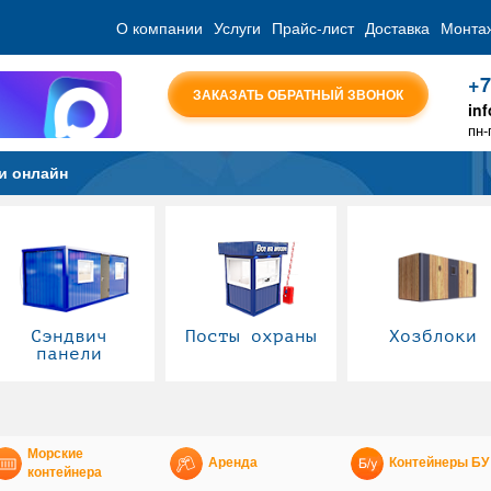
О компании
Услуги
Прайс-лист
Доставка
Монта
+7
ЗАКАЗАТЬ ОБРАТНЫЙ ЗВОНОК
in
пн-
и онлайн
Сэндвич
Посты охраны
Хозблоки
панели
Морские
Аренда
Контейнеры БУ
контейнера