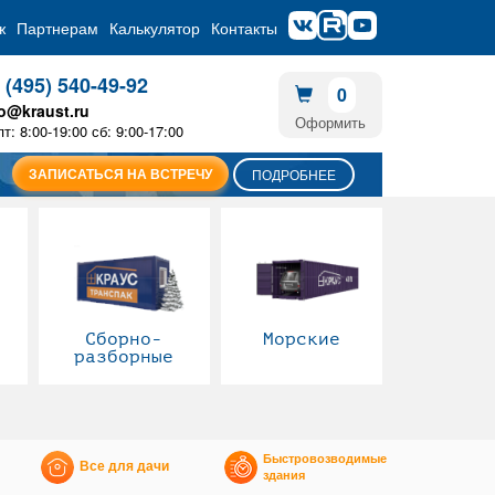
ж
Партнерам
Калькулятор
Контакты
 (495) 540-49-92
0
fo@kraust.ru
Оформить
пт: 8:00-19:00 сб: 9:00-17:00
ЗАПИСАТЬСЯ НА ВСТРЕЧУ
ПОДРОБНЕЕ
Сборно-
Морские
разборные
Быстровозводимые
Все для дачи
здания