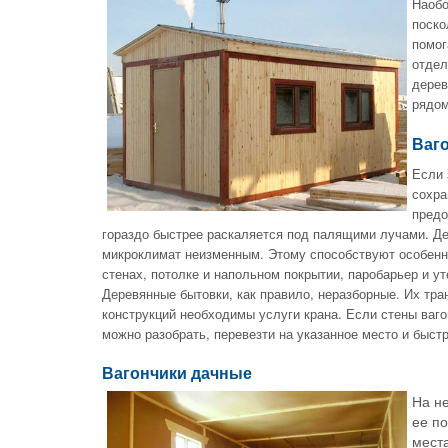
Наоб
поско
помог
отдел
дерев
рядом
Ваг
Если 
сохра
предо
гораздо быстрее раскаляется под палящими лучами. Де
микроклимат неизменным. Этому способствуют особенн
стенах, потолке и напольном покрытии, паробарьер и у
Деревянные бытовки, как правило, неразборные. Их тра
конструкций необходимы услуги крана. Если стены ваг
можно разобрать, перевезти на указанное место и быст
Вагончики дачные
На не
ее п
места