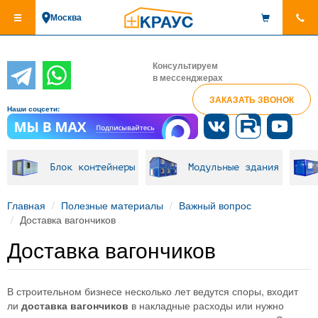
Перейти
Москва
к
основному
содержанию
Консультируем
в мессенджерах
ЗАКАЗАТЬ ЗВОНОК
Наши соцсети:
Блок контейнеры
Модульные здания
Главная
Полезные материалы
Важный вопрос
Доставка вагончиков
Доставка вагончиков
В строительном бизнесе несколько лет ведутся споры, входит
ли
доставка вагончиков
в накладные расходы или нужно