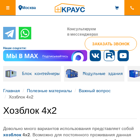
Перейти
Москва
к
основному
содержанию
Консультируем
в мессенджерах
ЗАКАЗАТЬ ЗВОНОК
Наши соцсети:
Блок контейнеры
Модульные здания
Главная
Полезные материалы
Важный вопрос
Хозблок 4х2
Хозблок 4х2
Довольно много вариантов использования представляет собой
хозблок
4х2
. Возможно для постоянного проживания данная