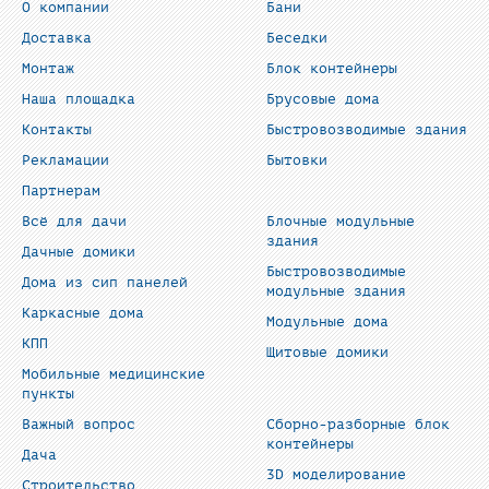
О компании
Бани
Доставка
Беседки
Монтаж
Блок контейнеры
Наша площадка
Брусовые дома
Контакты
Быстровозводимые здания
Рекламации
Бытовки
Партнерам
Всё для дачи
Блочные модульные
здания
Дачные домики
Быстровозводимые
Дома из сип панелей
модульные здания
Каркасные дома
Модульные дома
КПП
Щитовые домики
Мобильные медицинские
пункты
Важный вопрос
Сборно-разборные блок
контейнеры
Дача
3D моделирование
Строительство