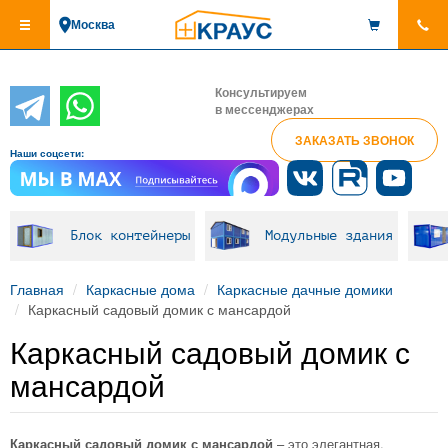
Перейти
Москва
к
основному
содержанию
Консультируем
в мессенджерах
ЗАКАЗАТЬ ЗВОНОК
Наши соцсети:
Блок контейнеры
Модульные здания
Главная
Каркасные дома
Каркасные дачные домики
Каркасный садовый домик с мансардой
Каркасный садовый домик с
мансардой
Каркасный садовый домик с мансардой
– это элегантная,