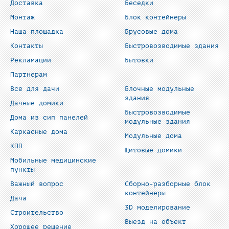
Доставка
Беседки
Монтаж
Блок контейнеры
Наша площадка
Брусовые дома
Контакты
Быстровозводимые здания
Рекламации
Бытовки
Партнерам
Всё для дачи
Блочные модульные
здания
Дачные домики
Быстровозводимые
Дома из сип панелей
модульные здания
Каркасные дома
Модульные дома
КПП
Щитовые домики
Мобильные медицинские
пункты
Важный вопрос
Сборно-разборные блок
контейнеры
Дача
3D моделирование
Строительство
Выезд на объект
Хорошее решение