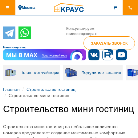
Перейти
Москва
к
основному
содержанию
Консультируем
в мессенджерах
ЗАКАЗАТЬ ЗВОНОК
Наши соцсети:
Блок контейнеры
Модульные здания
Главная
Строительство гостиниц
Строительство мини гостиниц
Строительство мини гостиниц
Строительство мини гостиниц на небольшое количество
номеров предполагает создание максимально комфортных