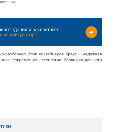
ллическая
иант здания и рассчитайте
н конфигураторе
но-разборных блок контейнеров Краус - надежная
снове современной технлогии блочно-модульного
стики