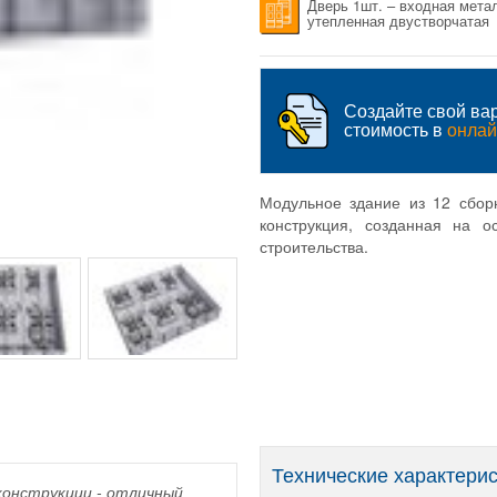
Дверь 1шт. – входная мета
утепленная двустворчатая
Создайте свой вар
стоимость в
онлай
Модульное здание из 12 сбор
конструкция, созданная на о
строительства.
Технические характери
конструкции - отличный