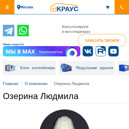
Перейти
Москва
к
основному
содержанию
Консультируем
в мессенджерах
ЗАКАЗАТЬ ЗВОНОК
Наши соцсети:
Блок контейнеры
Модульные здания
Главная
О компании
Озерина Людмила
Озерина Людмила