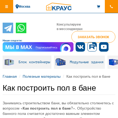
Перейти
Москва
к
основному
содержанию
Консультируем
в мессенджерах
ЗАКАЗАТЬ ЗВОНОК
Наши соцсети:
Блок контейнеры
Модульные здания
Главная
Полезные материалы
Как построить пол в бане
Как построить пол в бане
Занимаясь строительством бани, вы обязательно столкнетесь с
вопросом «
Как построить пол в бане
?». Обустройство
банного пола считается достаточно важным элементом