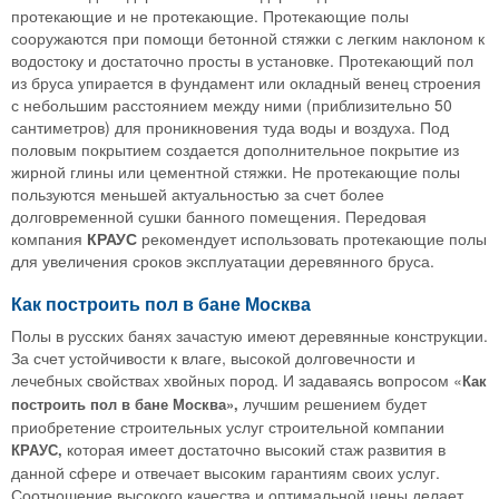
протекающие и не протекающие. Протекающие полы
сооружаются при помощи бетонной стяжки с легким наклоном к
водостоку и достаточно просты в установке. Протекающий пол
из бруса упирается в фундамент или окладный венец строения
с небольшим расстоянием между ними (приблизительно 50
сантиметров) для проникновения туда воды и воздуха. Под
половым покрытием создается дополнительное покрытие из
жирной глины или цементной стяжки. Не протекающие полы
пользуются меньшей актуальностью за счет более
долговременной сушки банного помещения. Передовая
компания
КРАУС
рекомендует использовать протекающие полы
для увеличения сроков эксплуатации деревянного бруса.
Как построить пол в бане Москва
Полы в русских банях зачастую имеют деревянные конструкции.
За счет устойчивости к влаге, высокой долговечности и
лечебных свойствах хвойных пород. И задаваясь вопросом «
Как
лучшим решением будет
построить пол в бане Москва»,
приобретение строительных услуг строительной компании
которая имеет достаточно высокий стаж развития в
КРАУС,
данной сфере и отвечает высоким гарантиям своих услуг.
Соотношение высокого качества и оптимальной цены делает