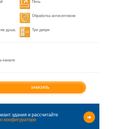
ой
Печь
Обработка антисептиком
тив душа.
Три двери
ь-канале
ЗАКАЗАТЬ
иант здания и рассчитайте
н конфигураторе