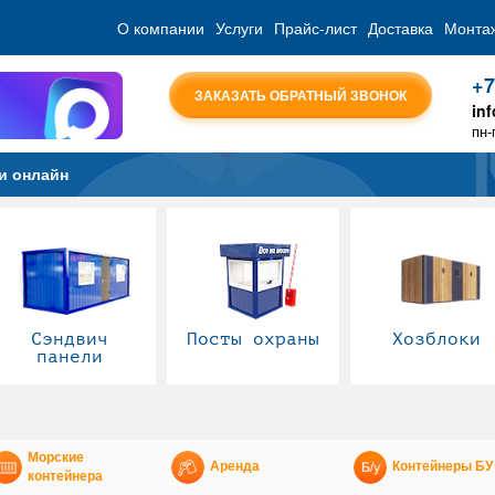
О компании
Услуги
Прайс-лист
Доставка
Монта
+7
ЗАКАЗАТЬ ОБРАТНЫЙ ЗВОНОК
in
пн-
и онлайн
Сэндвич
Посты охраны
Хозблоки
панели
Морские
Аренда
Контейнеры БУ
контейнера