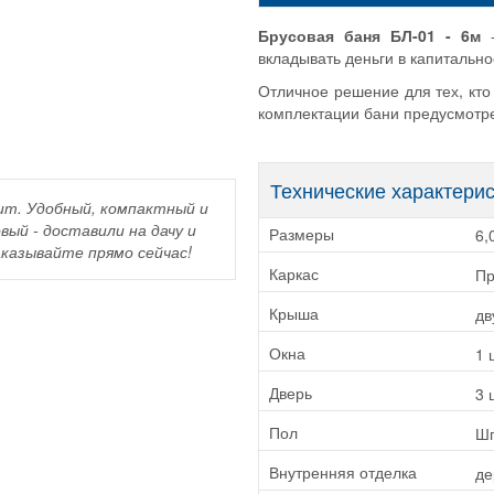
Брусовая баня БЛ-01 - 6м
-
вкладывать деньги в капитально
Отличное решение для тех, кто
комплектации бани предусмотре
Технические характери
т. Удобный, компактный и
вый - доставили на дачу и
6,
Размеры
казывайте прямо сейчас!
Пр
Каркас
дв
Крыша
1 
Окна
3 
Дверь
Шп
Пол
де
Внутренняя отделка