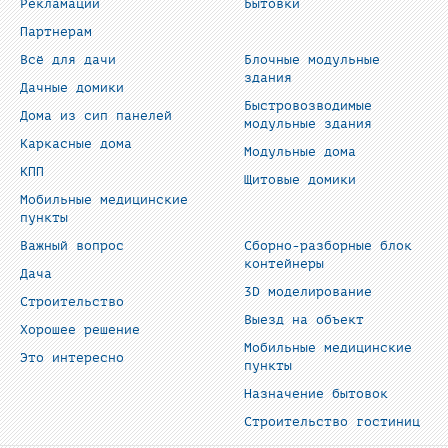
Рекламации
Бытовки
Партнерам
Всё для дачи
Блочные модульные
здания
Дачные домики
Быстровозводимые
Дома из сип панелей
модульные здания
Каркасные дома
Модульные дома
КПП
Щитовые домики
Мобильные медицинские
пункты
Важный вопрос
Сборно-разборные блок
контейнеры
Дача
3D моделирование
Строительство
Выезд на объект
Хорошее решение
Мобильные медицинские
Это интересно
пункты
Назначение бытовок
Строительство гостиниц