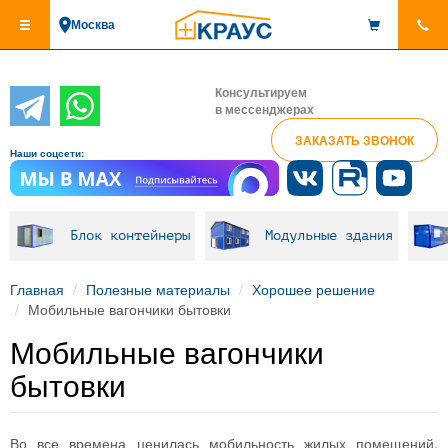
Перейти
Москва
к
основному
содержанию
Консультируем
в мессенджерах
ЗАКАЗАТЬ ЗВОНОК
Наши соцсети:
Блок контейнеры
Модульные здания
Главная
Полезные материалы
Хорошее решение
Мобильные вагончики бытовки
Мобильные вагончики
бытовки
Во все времена ценилась мобильность жилых помещений.