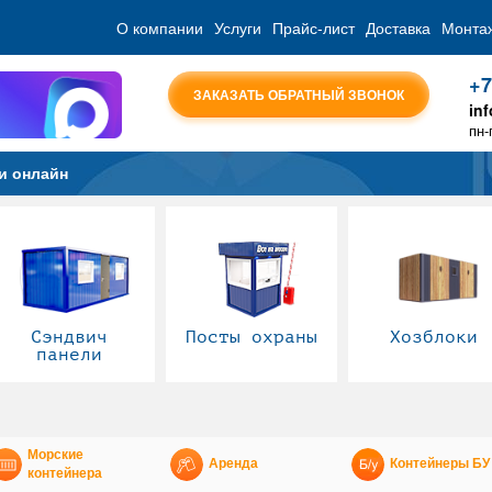
О компании
Услуги
Прайс-лист
Доставка
Монта
+7
ЗАКАЗАТЬ ОБРАТНЫЙ ЗВОНОК
in
пн-
и онлайн
Сэндвич
Посты охраны
Хозблоки
панели
Морские
Аренда
Контейнеры БУ
контейнера