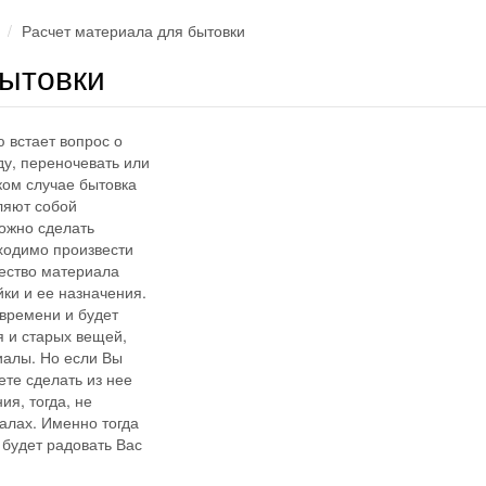
Расчет материала для бытовки
бытовки
ю встает вопрос о
ду, переночевать или
ком случае бытовка
ляют собой
ожно сделать
бходимо произвести
чество материала
ки и ее назначения.
 времени и будет
я и старых вещей,
иалы. Но если Вы
ете сделать из нее
я, тогда, не
алах. Именно тогда
 будет радовать Вас