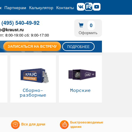
ж
Партнерам
Калькулятор
Контакты
 (495) 540-49-92
0
fo@kraust.ru
Оформить
пт: 8:00-19:00 сб: 9:00-17:00
ЗАПИСАТЬСЯ НА ВСТРЕЧУ
ПОДРОБНЕЕ
Сборно-
Морские
разборные
Быстровозводимые
Все для дачи
здания