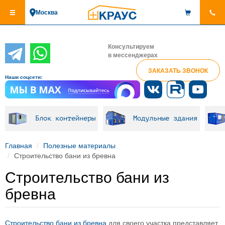
Перейти
Москва
к
основному
содержанию
Консультируем
в мессенджерах
ЗАКАЗАТЬ ЗВОНОК
Наши соцсети:
Блок контейнеры
Модульные здания
Главная
Полезные материалы
Строительство бани из бревна
Строительство бани из
бревна
Строительство бани из бревна
для своего участка представляет