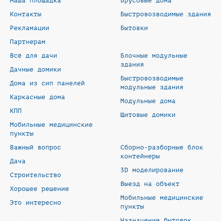
Наша площадка
Брусовые дома
Контакты
Быстровозводимые здания
Рекламации
Бытовки
Партнерам
Всё для дачи
Блочные модульные
здания
Дачные домики
Быстровозводимые
Дома из сип панелей
модульные здания
Каркасные дома
Модульные дома
КПП
Щитовые домики
Мобильные медицинские
пункты
Важный вопрос
Сборно-разборные блок
контейнеры
Дача
3D моделирование
Строительство
Выезд на объект
Хорошее решение
Мобильные медицинские
Это интересно
пункты
Назначение бытовок