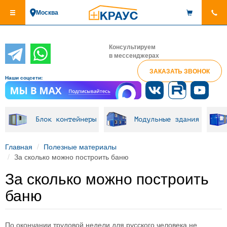
Перейти
Москва
к
основному
содержанию
Консультируем
в мессенджерах
ЗАКАЗАТЬ ЗВОНОК
Наши соцсети:
Блок контейнеры
Модульные здания
Главная
Полезные материалы
За сколько можно построить баню
За сколько можно построить
баню
По окончании трудовой недели для русского человека не