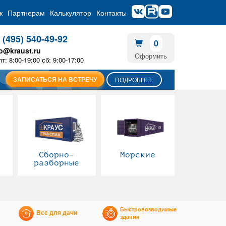
ж
Партнерам
Калькулятор
Контакты
 (495) 540-49-92
0
fo@kraust.ru
Оформить
пт: 8:00-19:00 сб: 9:00-17:00
ЗАПИСАТЬСЯ НА ВСТРЕЧУ
ПОДРОБНЕЕ
Сборно-
Морские
разборные
Быстровозводимые
Все для дачи
здания