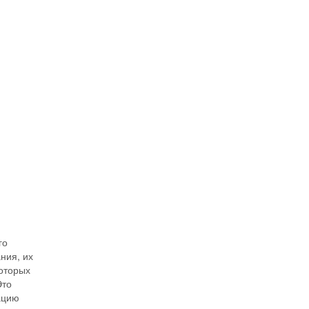
го
ния, их
которых
Это
ацию