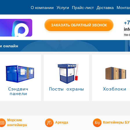
О компании
Услуги
Прайс-лист
Доставка
Монта
+7
ЗАКАЗАТЬ ОБРАТНЫЙ ЗВОНОК
in
пн-
и онлайн
Сэндвич
Посты охраны
Хозблоки
панели
Морские
Аренда
Контейнеры БУ
контейнера