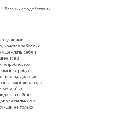
Вагончик с удобствами
утствующими
, хочется забрать с
е ущемлять себя в
ащен всем
х потребностей
млемые атрибуты
те или разделятся
очных материалов, с
 могут быть
родные свойства
 дополнительными
укции не только