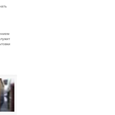
чать
жением
служит
ытовки