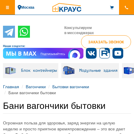
Перейти
Москва
к
основному
содержанию
Консультируем
в мессенджерах
ЗАКАЗАТЬ ЗВОНОК
Наши соцсети:
Блок контейнеры
Модульные здания
Главная
Вагончики
Бытовки вагончики
Бани вагончики бытовки
Бани вагончики бытовки
Огромная польза для здоровья, заряд энергии на целую
неделю и просто приятное времяпровождение – это все дает