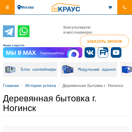
Перейти
Москва
к
основному
содержанию
Консультируем
в мессенджерах
ЗАКАЗАТЬ ЗВОНОК
Наши соцсети:
Блок контейнеры
Модульные здания
Главная
Истории успеха
Деревянная бытовка г. Ногинск
Деревянная бытовка г.
Ногинск