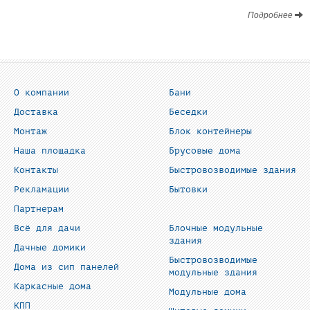
Подробнее
О компании
Бани
Доставка
Беседки
Монтаж
Блок контейнеры
Наша площадка
Брусовые дома
Контакты
Быстровозводимые здания
Рекламации
Бытовки
Партнерам
Всё для дачи
Блочные модульные
здания
Дачные домики
Быстровозводимые
Дома из сип панелей
модульные здания
Каркасные дома
Модульные дома
КПП