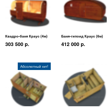
Квадро-баня Краус (4м)
Баня-гипоид Краус (6м)
303 500 p.
412 000 p.
Абсолютный хит!