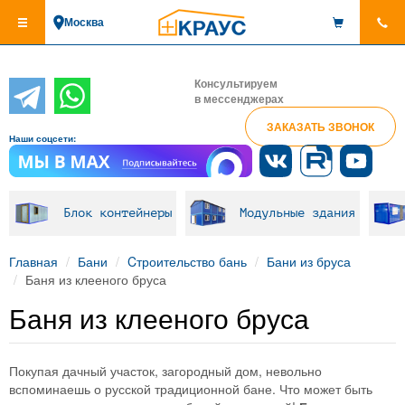
Перейти
Москва
к
основному
содержанию
Консультируем
в мессенджерах
ЗАКАЗАТЬ ЗВОНОК
Наши соцсети:
Блок контейнеры
Модульные здания
Главная
Бани
Cтроительство бань
Бани из бруса
Баня из клееного бруса
Баня из клееного бруса
Покупая дачный участок, загородный дом, невольно
вспоминаешь о русской традиционной бане. Что может быть