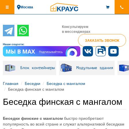
Перейти
Москва
к
основному
содержанию
Консультируем
в мессенджерах
ЗАКАЗАТЬ ЗВОНОК
Наши соцсети:
Блок контейнеры
Модульные здания
Главная
Беседки
Беседка с мангалом
Беседка финская с мангалом
Беседка финская с мангалом
Беседки финские с мангалом
быстро приобретают
популярность во всей стране и служат альтернативой беседкам