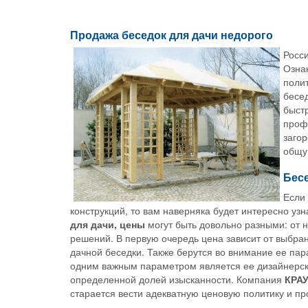
Продажа беседок для дачи недорого
Росс
Озна
полит
бесе
быст
проф
загор
общу
Бесе
Если
конструкций, то вам наверняка будет интересно узна
для дачи, цены
могут быть довольно разными: от 
решений. В первую очередь цена зависит от выбра
дачной беседки. Также берутся во внимание ее пар
одним важным параметром является ее дизайнерс
определенной долей изысканности. Компания
КРА
старается вести адекватную ценовую политику и пр