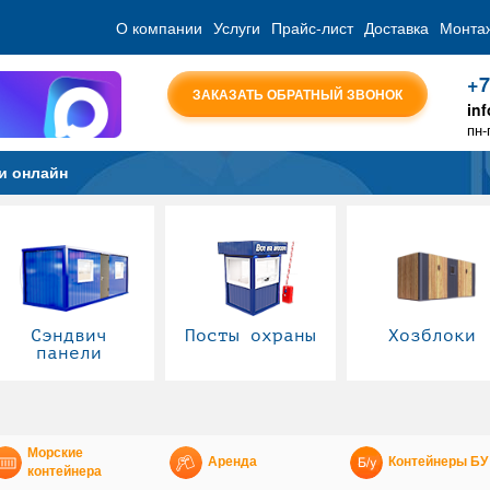
О компании
Услуги
Прайс-лист
Доставка
Монта
+7
ЗАКАЗАТЬ ОБРАТНЫЙ ЗВОНОК
in
пн-
и онлайн
Сэндвич
Посты охраны
Хозблоки
панели
Морские
Аренда
Контейнеры БУ
контейнера