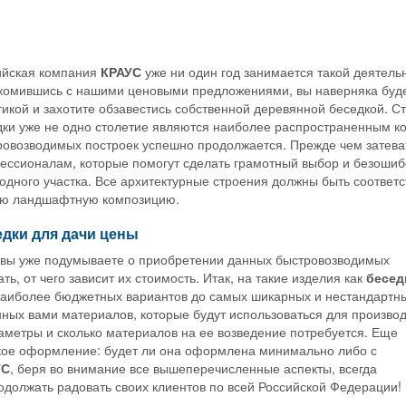
ийская компания
КРАУС
уже ни один год занимается такой деятель
комившись с нашими ценовыми предложениями, вы наверняка буде
икой и захотите обзавестись собственной деревянной беседкой. Ст
дки уже не одно столетие являются наиболее распространенным ко
ровозводимых построек успешно продолжается. Прежде чем затеват
ессионалам, которые помогут сделать грамотный выбор и безошиб
одного участка. Все архитектурные строения должны быть соответ
ю ландшафтную композицию.
дки для дачи цены
 вы уже подумываете о приобретении данных быстровозводимых
ть, от чего зависит их стоимость. Итак, на такие изделия как
бесед
наиболее бюджетных вариантов до самых шикарных и нестандартн
нных вами материалов, которые будут использоваться для произво
аметры и сколько материалов на ее возведение потребуется. Еще
кое оформление: будет ли она оформлена минимально либо с
УС
, беря во внимание все вышеперечисленные аспекты, всегда
одолжать радовать своих клиентов по всей Российской Федерации!