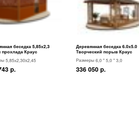
янная беседка 5,85х2,3
Деревянная беседка 6.0х5.0
я прохлада Краус
Творческий порыв Краус
5,85х2,30x2,45
6,0 * 5,0 * 3,0
ры
Размеры
743 p.
336 050 p.