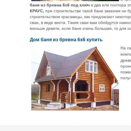
баня из бревна 6х6 под ключ
в два или полтора 
КРАУС,
при строительстве такой бани заказчик не 
строительством красавицы, как предлагают некото
сваи, в виде винта. Такие сваи вам обойдутся нам
меньше девяти, если баня очень большая, то для 
Дом баня из бревна 6х6 купить
На с
комп
древе
проек
пожел
получ