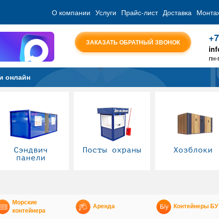
О компании
Услуги
Прайс-лист
Доставка
Монта
+7
ЗАКАЗАТЬ ОБРАТНЫЙ ЗВОНОК
in
пн-
и онлайн
Сэндвич
Посты охраны
Хозблоки
панели
Морские
Аренда
Контейнеры БУ
контейнера