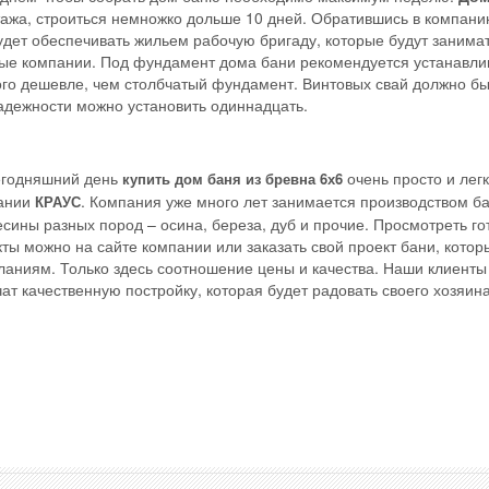
этажа, строиться немножко дольше 10 дней. Обратившись в компан
будет обеспечивать жильем рабочую бригаду, которые будут занима
рые компании. Под фундамент дома бани рекомендуется устанавли
ного дешевле, чем столбчатый фундамент. Винтовых свай должно бы
надежности можно установить одиннадцать.
егодняшний день
очень просто и легк
купить дом баня из бревна 6х6
ании
. Компания уже много лет занимается производством ба
КРАУС
сины разных пород – осина, береза, дуб и прочие. Просмотреть г
ты можно на сайте компании или заказать свой проект бани, кото
аниям. Только здесь соотношение цены и качества. Наши клиенты 
ат качественную постройку, которая будет радовать своего хозяин