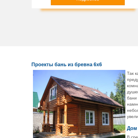
Проекты бань из бревна 6х6
Так 
преду
комна
душев
бани 
намно
небол
увел
Дом 
В ср