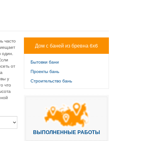
ь часто
Дом с баней из бревна 6х6
мещает
в один.
Если
Бытовки бани
сеть от
Проекты бань
на
 вы у
Строительство бань
го что
ысота
нной
ВЫПОЛНЕННЫЕ РАБОТЫ