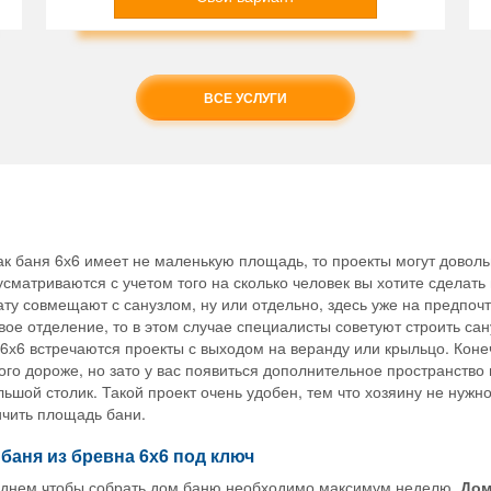
ВСЕ УСЛУГИ
как баня 6х6 имеет не маленькую площадь, то проекты могут довол
сматриваются с учетом того на сколько человек вы хотите сделат
ту совмещают с санузлом, ну или отдельно, здесь уже на предпочт
ое отделение, то в этом случае специалисты советуют строить са
6х6 встречаются проекты с выходом на веранду или крыльцо. Конечн
го дороже, но зато у вас появиться дополнительное пространство 
ьшой столик. Такой проект очень удобен, тем что хозяину не нужн
ичить площадь бани.
баня из бревна 6х6 под ключ
еднем чтобы собрать дом баню необходимо максимум неделю.
До