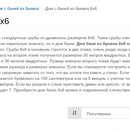
м с баней из бревна
Дом с баней из бревна 6х6
6х6
 стандартные срубы из древесины размером 6х6. Такие срубы очен
 или парильную комнату, но и дом баню.
Дом баня из бревна 6х6
в
л. Срубы 6х6 в основном строятся в два этажа, очень редко когда 
мната на втором этаже получается размером 30 метров квадратных. 
и 36 метров квадратных. Размер комнаты второго этажа будет зави
такая разница в размерах комнаты. Если вы планируете построить 
напрямую зависеть от того, что вы хотите поставить у стены. Если
мается буквально на 100 сантиметров или на 5 венцов, с учетом то
метров. Если вы решили к стене приставить диван или кресло, то в
будет 7. Приобрести дом баню 6х6 можно в современной отечестве