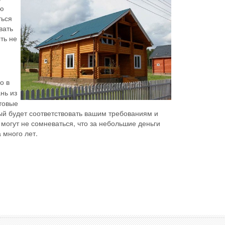
ию
ться
вать
ть не
о в
нь из
отовые
рый будет соответствовать вашим требованиям и
могут не сомневаться, что за небольшие деньги
а много лет.