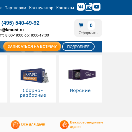
ж
Партнерам
Калькулятор
Контакты
 (495) 540-49-92
0
fo@kraust.ru
Оформить
пт: 8:00-19:00 сб: 9:00-17:00
ЗАПИСАТЬСЯ НА ВСТРЕЧУ
ПОДРОБНЕЕ
Сборно-
Морские
разборные
Быстровозводимые
Все для дачи
здания