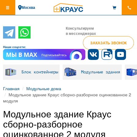
Перейти
Москва
к
основному
содержанию
Консультируем
в мессенджерах
ЗАКАЗАТЬ ЗВОНОК
Наши соцсети:
Блок контейнеры
Модульные здания
Главная
Модульные дома
Модульное здание Краус сборно-разборное оцинкованное 2
модуля
Модульное здание Краус
сборно-разборное
оцинкованное 2 модуля