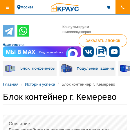
Перейти
Москва
к
основному
содержанию
Консультируем
в мессенджерах
ЗАКАЗАТЬ ЗВОНОК
Наши соцсети:
Блок контейнеры
Модульные здания
Главная
Истории успеха
Блок контейнер г. Кемерево
Блок контейнер г. Кемерево
Описание
Блок-контейнер на полозьях заказал клиент из