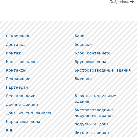
Подробнее
О компании
Бани
Доставка
Беседки
Монтаж
Блок контейнеры
Наша площадка
Брусовые дома
Контакты
Быстровозводимые здания
Рекламации
Бытовки
Партнерам
Всё для дачи
Блочные модульные
здания
Дачные домики
Быстровозводимые
Дома из сип панелей
модульные здания
Каркасные дома
Модульные дома
КПП
Щитовые домики