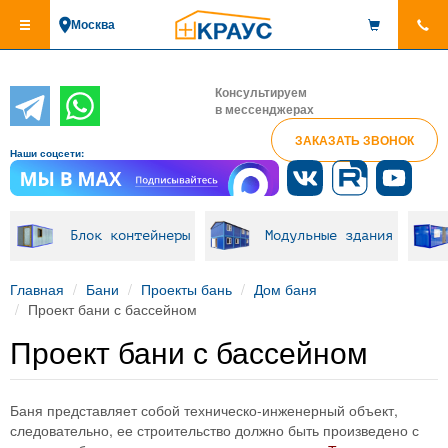
Перейти
Москва
к
основному
содержанию
Консультируем
в мессенджерах
ЗАКАЗАТЬ ЗВОНОК
Наши соцсети:
Блок контейнеры
Модульные здания
Главная
Бани
Проекты бань
Дом баня
Проект бани с бассейном
Проект бани с бассейном
Баня представляет собой техническо-инженерный объект,
следовательно, ее строительство должно быть произведено с