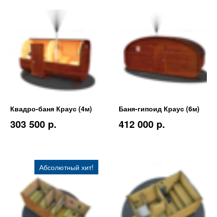
Квадро-баня Краус (4м)
Баня-гипоид Краус (6м)
303 500 p.
412 000 p.
Абсолютный хит!