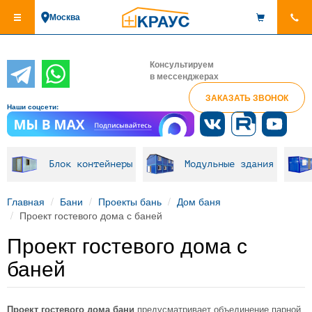
Перейти
Москва
к
основному
содержанию
Консультируем
в мессенджерах
ЗАКАЗАТЬ ЗВОНОК
Наши соцсети:
Блок контейнеры
Модульные здания
Главная
Бани
Проекты бань
Дом баня
Проект гостевого дома с баней
Проект гостевого дома с
баней
Проект гостевого дома бани
предусматривает объединение парной