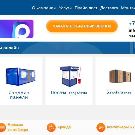
О компании
Услуги
Прайс-лист
Доставка
Монта
+7
ЗАКАЗАТЬ ОБРАТНЫЙ ЗВОНОК
in
пн-
и онлайн
Сэндвич
Посты охраны
Хозблоки
панели
Морские
Аренда
Контейнеры БУ
контейнера