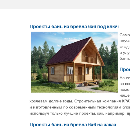
Проекты бань из бревна 6х6 под ключ
Самом
поуч
кажд
и ул
бани.
Прое
На с
во вс
помещ
наше
хозяевам долгие годы. Строительная компания
КРА
и изготовленным по современным технологиям бл
используя только лучшие проекты, как, например,
п
Проекты бань из бревна 6х6 на заказ