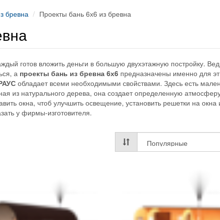
з бревна
Проекты бань 6х6 из бревна
евна
аждый готов вложить деньги в большую двухэтажную постройку. Вед
ься, а
проекты бань из бревна 6х6
предназначены именно для эт
РАУС
обладает всеми необходимыми свойствами. Здесь есть мале
ная из натурального дерева, она создает определенную атмосферу
ить окна, чтоб улучшить освещение, установить решетки на окна 
азать у фирмы-изготовителя.