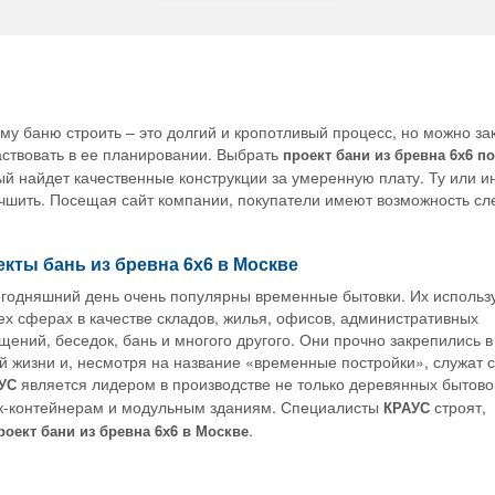
у баню строить – это долгий и кропотливый процесс, но можно за
аствовать в ее планировании. Выбрать
проект бани из бревна 6х6 п
ый найдет качественные конструкции за умеренную плату. Ту или 
учшить. Посещая сайт компании, покупатели имеют возможность сле
кты бань из бревна 6х6 в Москве
егодняшний день очень популярны временные бытовки. Их использ
ех сферах в качестве складов, жилья, офисов, административных
ений, беседок, бань и многого другого. Они прочно закрепились в
й жизни и, несмотря на название «временные постройки», служат 
является лидером в производстве не только деревянных бытово
УС
ок-контейнерам и модульным зданиям. Специалисты
строят,
КРАУС
.
роект бани из бревна 6х6 в Москве