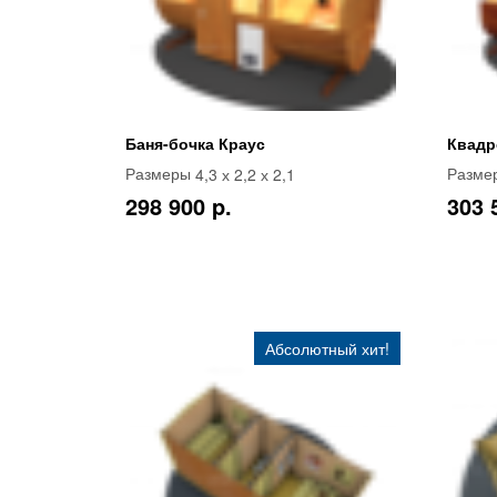
Баня-бочка Краус
Квадр
4,3 х 2,2 х 2,1
Размеры
Разме
298 900 p.
303 
Абсолютный хит!