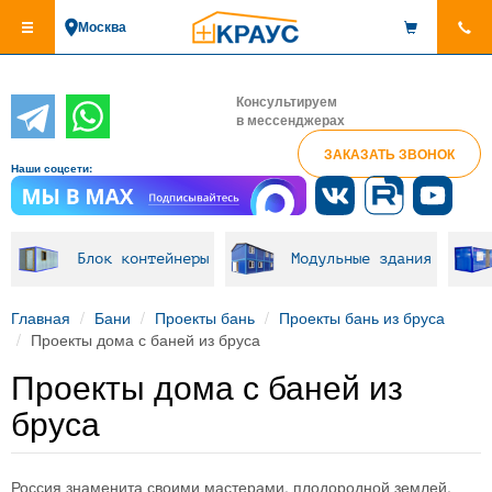
Перейти
Москва
к
основному
содержанию
Консультируем
в мессенджерах
ЗАКАЗАТЬ ЗВОНОК
Наши соцсети:
Блок контейнеры
Модульные здания
Главная
Бани
Проекты бань
Проекты бань из бруса
Проекты дома с баней из бруса
Проекты дома с баней из
бруса
Россия знаменита своими мастерами, плодородной землей,