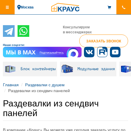
Перейти
Москва
к
основному
содержанию
Консультируем
в мессенджерах
ЗАКАЗАТЬ ЗВОНОК
Наши соцсети:
Блок контейнеры
Модульные здания
Главная
Раздевалки с душем
Раздевалки из сендвич панелей
Раздевалки из сендвич
панелей
В компании «Краус» Вы можете уже сегодня заказать услугу по