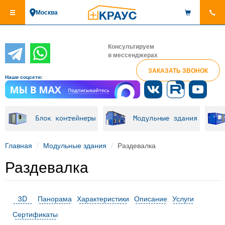
Перейти
Москва
к
основному
содержанию
Консультируем
в мессенджерах
ЗАКАЗАТЬ ЗВОНОК
Наши соцсети:
Блок контейнеры
Модульные здания
Главная
Модульные здания
Раздевалка
Раздевалка
3D
Панорама
Характеристики
Описание
Услуги
Сертификаты