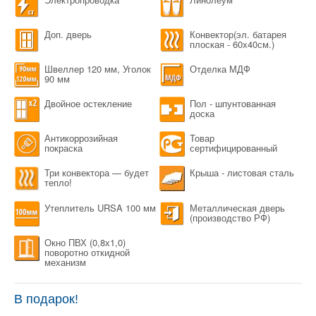
Доп. дверь
Конвектор(эл. батарея
плоская - 60х40см.)
Швеллер 120 мм, Уголок
Отделка МДФ
90 мм
Двойное остекление
Пол - шпунтованная
доска
Антикоррозийная
Товар
покраска
сертифицированный
Три конвектора — будет
Крыша - листовая сталь
тепло!
Утеплитель URSA 100 мм
Металлическая дверь
(производство РФ)
Окно ПВХ (0,8х1,0)
поворотно откидной
механизм
В подарок!