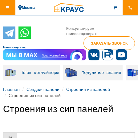
Перейти
Москва
к
основному
содержанию
Консультируем
в мессенджерах
ЗАКАЗАТЬ ЗВОНОК
Наши соцсети:
Блок контейнеры
Модульные здания
Главная
Сэндвич панели
Строения из панелей
Строения из сип панелей
Строения из сип панелей