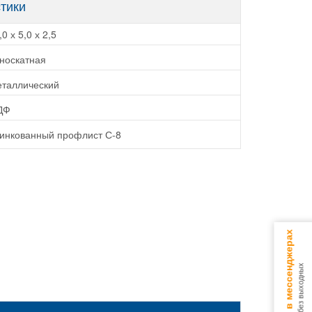
стики
,0 х 5,0 х 2,5
носкатная
таллический
ДФ
инкованный профлист С-8
Консультируем в мессенджерах
9.00 - 18.00 без выходных