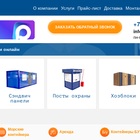
О компании
Услуги
Прайс-лист
Доставка
Монта
+7
ЗАКАЗАТЬ ОБРАТНЫЙ ЗВОНОК
in
пн-
и онлайн
Сэндвич
Посты охраны
Хозблоки
панели
Морские
Аренда
Контейнеры БУ
контейнера