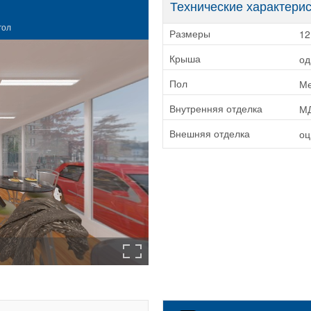
Технические характери
гол
12
Размеры
од
Крыша
Ме
Пол
М
Внутренняя отделка
оц
Внешняя отделка