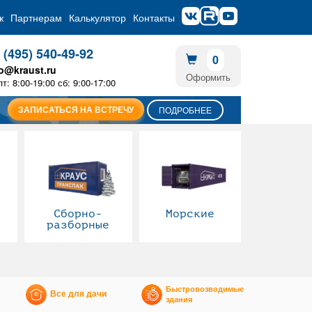
ж
Партнерам
Калькулятор
Контакты
 (495) 540-49-92
0
fo@kraust.ru
Оформить
пт: 8:00-19:00 сб: 9:00-17:00
ЗАПИСАТЬСЯ НА ВСТРЕЧУ
ПОДРОБНЕЕ
Сборно-
Морские
разборные
Быстровозводимые
Все для дачи
здания