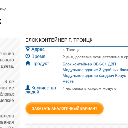
оицк
к
БЛОК КОНТЕЙНЕР Г. ТРОИЦК
г. Троицк
Адрес
чения
2 дня, доставка осуществлена в с
Время
льного
Блок контейнер ЭБК-01 ДВП
Продукт
цвета,
Модульное здание 3 удобных бло
Модульное здание cэндвич Краус -
по
4-ре
месте
инятие
4 человека в каждом модуле
Количество
людей
блоках
елкие
ЗАКАЗАТЬ АНАЛОГИЧНЫЙ ВАРИАНТ
твлена
дования