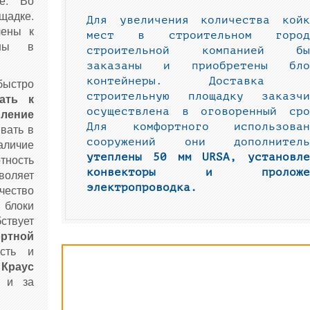
е. Во
ощадке.
Для увеличения количества койк
чены к
мест в строительном город
ены в
строительной компанией бы
заказаны и приобретены бло
контейнеры. Доставка 
быстро
строительную площадку заказчи
ать к
осуществлена в оговоренный сро
пление
Для комфортного использован
вать в
сооружений они дополнитель
аличие
утеплены 50 мм
URSA, установле
ность
конвекторы и проложе
оляет
электропроводка.
чество
блоки
твует
тной
ость и
и
Краус
к и за