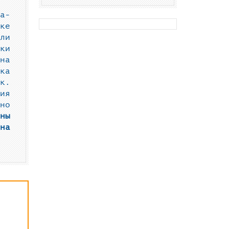
а-
ке
ли
ки
на
ка
к.
ия
но
ны
на