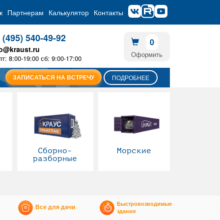
ж
Партнерам
Калькулятор
Контакты
 (495) 540-49-92
0
fo@kraust.ru
Оформить
пт: 8:00-19:00 сб: 9:00-17:00
ЗАПИСАТЬСЯ НА ВСТРЕЧУ
ПОДРОБНЕЕ
Сборно-
Морские
разборные
Быстровозводимые
Все для дачи
здания