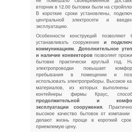
не помешало своевременной доставк
вторник в 12.00 бытовки были на стройпл
В короткие сроки установлены, подклю
центральной электросети и введ
эксплуатацию.
Особенности конструкций позволяют 
устанавливать сооружение
и подключ
коммуникациям
.
Дополнительное уте
и наличие конвекторов
позволяет прожи
бытовке практически круглый год. Н
электропроводки повышает комфорт
пребывания в помещении и позв
использовать электроприборы. Высокое ка
материалов, из которых выполнены 
контейнеры фирмы Краус, способс
продолжительной и комфор
эксплуатации сооружения
. Практичн
высокое качество бытовок от компани
делают жизнь проще в короткий сро
приемлемую цену.