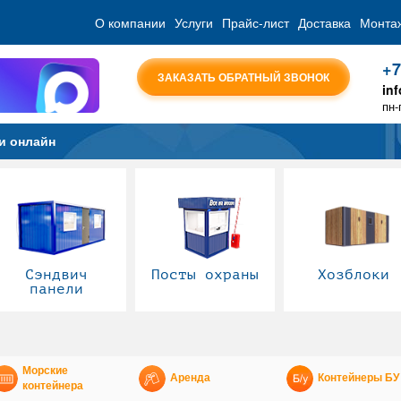
О компании
Услуги
Прайс-лист
Доставка
Монта
+7
ЗАКАЗАТЬ ОБРАТНЫЙ ЗВОНОК
in
пн-
и онлайн
Сэндвич
Посты охраны
Хозблоки
панели
Морские
Аренда
Контейнеры БУ
контейнера