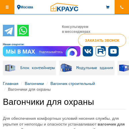
Перейти
Москва
к
основному
содержанию
Консультируем
в мессенджерах
ЗАКАЗАТЬ ЗВОНОК
Наши соцсети:
Блок контейнеры
Модульные здания
Главная
Вагончики
Вагончик строительный
Вагончики для охраны
Вагончики для охраны
Для обеспечения комфортных условий несения службы, для
укрытия от непогоды и опасности устанавливают
вагончик для