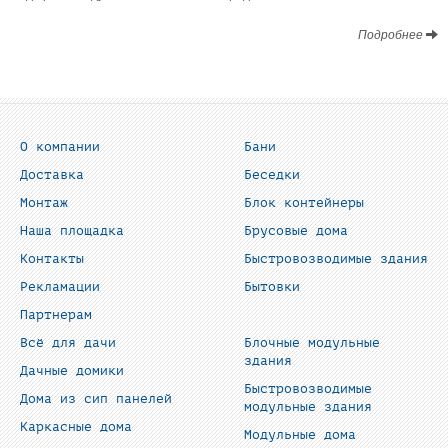
Подробнее
О компании
Бани
Доставка
Беседки
Монтаж
Блок контейнеры
Наша площадка
Брусовые дома
Контакты
Быстровозводимые здания
Рекламации
Бытовки
Партнерам
Всё для дачи
Блочные модульные
здания
Дачные домики
Быстровозводимые
Дома из сип панелей
модульные здания
Каркасные дома
Модульные дома