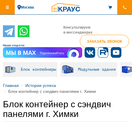
Перейти
Москва
к
основному
содержанию
Консультируем
в мессенджерах
ЗАКАЗАТЬ ЗВОНОК
Наши соцсети:
Блок контейнеры
Модульные здания
Главная
Истории успеха
Блок контейнер с сэндвич панелями г. Химки
Блок контейнер с сэндвич
панелями г. Химки