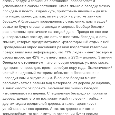
свежий воздух и спокойная обстановка, расслабляет и
успокаивает в любом состоянии. Имея зимнюю беседку можно
посидеть и поесть, вздремнуть, приготовить шашлык – да все
что угодно можно делать, имея у себя на участке зимнюю
беседку. А благодаря проведенному отоплению, вам и вашей
семье не будут страшны холода и морозы. Вообще беседки
расположены практически на каждой даче. Правда не все они
универсальные потому, что есть летние типы беседок, а есть
зимние, которые предусматриваю круглогодичный отдых в ней.
Проведенный опрос населения разной возрастной категории
предоставил нам информацию, что 71% людей имеет беседку в
своем дворе, где 42% – летнего типа, а 29% – зимнего.
Зимняя
беседка с отоплением
– это в первую очередь уютное место,
где приятно проводить время в любую пору года. Экологический
чистый и надежный материал абсолютно безопасен и не
навредит вам и окружающим. В основе беседки может
рассматриваться разный вид материала, от дерева до кирпича,
в зависимости от проекта. Большинство зимних беседок
изготавливают из дерева. Специальная безвредная пропитка
дерева, делает его не восприимчивый к плесени, грибку, и
другим видам вредителей дерева, а также гарантирует
устойчивость к возгоранию. А так как дерево считается
термостойким, то экономить на отоплении будет весьма