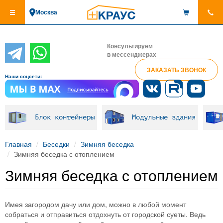
Перейти
Москва
к
основному
содержанию
Консультируем
в мессенджерах
ЗАКАЗАТЬ ЗВОНОК
Наши соцсети:
Блок контейнеры
Модульные здания
Главная
Беседки
Зимняя беседка
Зимняя беседка с отоплением
Зимняя беседка с отоплением
Имея загородом дачу или дом, можно в любой момент
собраться и отправиться отдохнуть от городской суеты. Ведь