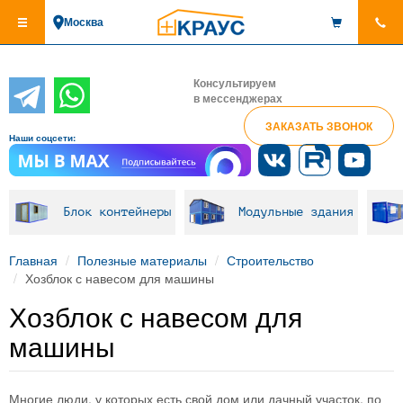
Перейти
Москва
к
основному
содержанию
Консультируем
в мессенджерах
ЗАКАЗАТЬ ЗВОНОК
Наши соцсети:
Блок контейнеры
Модульные здания
Главная
Полезные материалы
Строительство
Хозблок с навесом для машины
Хозблок с навесом для
машины
Многие люди, у которых есть свой дом или дачный участок, по