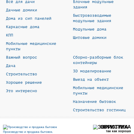
Всё для дачи
Блочные модульные
здания
Дачные домики
Быстровозводимые
Дома из сип панелей
модульные здания
Каркасные дома
Модульные дома
КПП
Щитовые домики
Мобильные медицинские
пункты
Важный вопрос
Сборно-разборные блок
контейнеры
Дача
3D моделирование
Строительство
Выезд на объект
Хорошее решение
Мобильные медицинские
Это интересно
пункты
Назначение бытовок
Строительство гостиниц
ЭВРИСТИКА
так как хорошо
Производство и продажа бытовок.