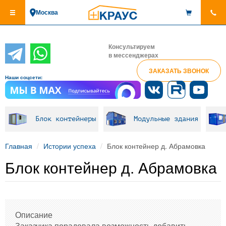
Перейти
Москва
к
основному
содержанию
Консультируем
в мессенджерах
ЗАКАЗАТЬ ЗВОНОК
Наши соцсети:
Блок контейнеры
Модульные здания
Главная
Истории успеха
Блок контейнер д. Абрамовка
Блок контейнер д. Абрамовка
Описание
Заказчика порадовала возможность добавить