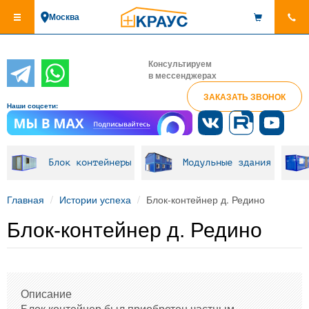
Перейти
Москва
к
основному
содержанию
Консультируем
в мессенджерах
ЗАКАЗАТЬ ЗВОНОК
Наши соцсети:
Блок контейнеры
Модульные здания
Главная
Истории успеха
Блок-контейнер д. Редино
Блок-контейнер д. Редино
Описание
Блок контейнер был приобретен частным