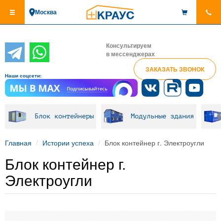
Перейти
Москва
к
основному
содержанию
Консультируем
в мессенджерах
ЗАКАЗАТЬ ЗВОНОК
Наши соцсети:
Блок контейнеры
Модульные здания
Главная
Истории успеха
Блок контейнер г. Электроугли
Блок контейнер г.
Электроугли